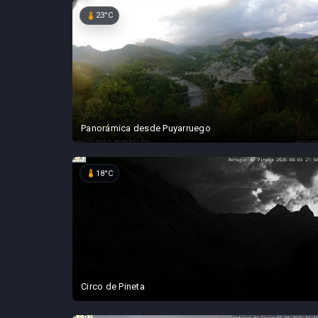
device_thermostat
23°C
Panorámica desde Puyarruego
device_thermostat
18°C
Circo de Pineta