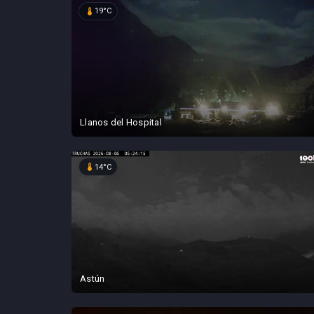
device_thermostat
19°C
Llanos del Hospital
device_thermostat
14°C
Astún