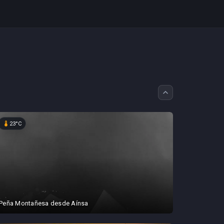
expand_less
device_thermostat
23°C
Peña Montañesa desde Aínsa