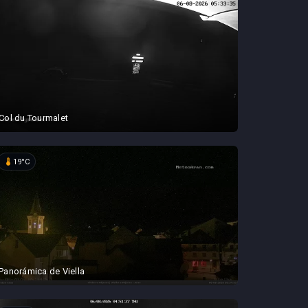
Col du Tourmalet
device_thermostat
19°C
Panorámica de Viella