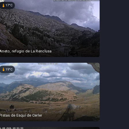
device_thermostat
17°C
Aneto, refugio de La Renclusa
device_thermostat
19°C
Pistas de Esquí de Cerler