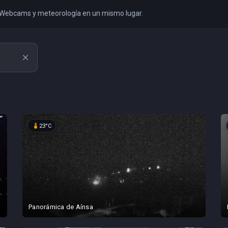
. Webcams y meteorología en un mismo lugar.
close
device_thermostat
23°C
Panorámica de Aínsa