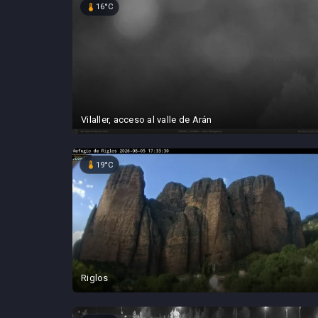
device_thermostat
16°C
Vilaller, acceso al valle de Arán
device_thermostat
19°C
Riglos