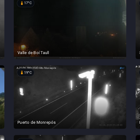
device_thermostat
17°C
Valle de Boí Taull
device_thermostat
19°C
Puerto de Monrepós