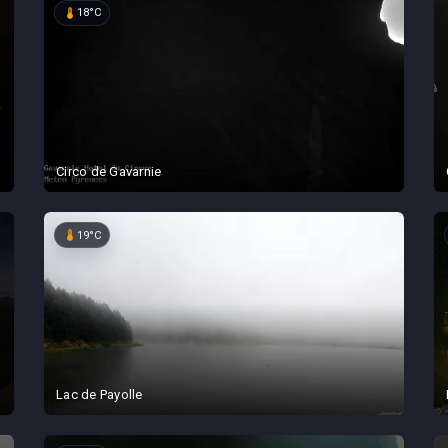
device_thermostat
18°C
Circo de Gavarnie
device_thermostat
19°C
Lac de Payolle