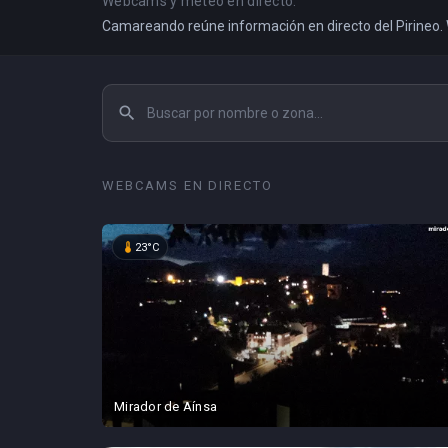
Webcams y meteo en directo.
Camareando reúne información en directo del Pirineo
search
WEBCAMS EN DIRECTO
device_thermostat
23°C
Mirador de Aínsa