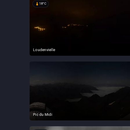
device_thermostat
18°C
Loudenvielle
Pic du Midi