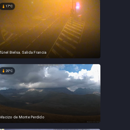
device_thermostat
17°C
Túnel Bielsa. Salida Francia
device_thermostat
20°C
Macizo de Monte Perdido