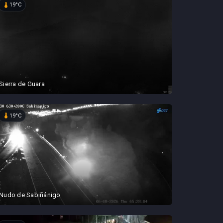
device_thermostat
19°C
Sierra de Guara
device_thermostat
19°C
Nudo de Sabiñánigo