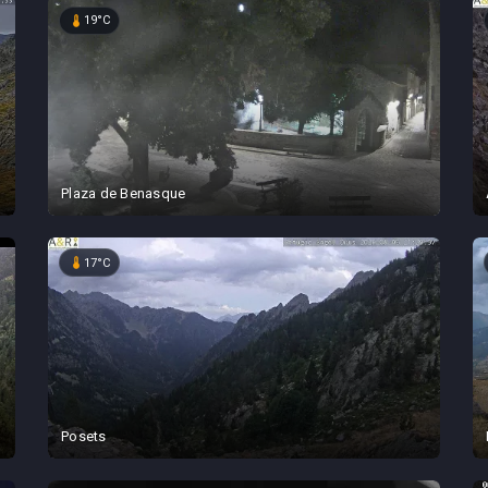
device_thermostat
19°C
Plaza de Benasque
device_thermostat
17°C
Posets