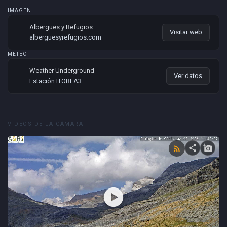
IMAGEN
Albergues y Refugios
Visitar web
alberguesyrefugios.com
METEO
Weather Underground
Ver datos
Estación ITORLA3
VÍDEOS DE LA CÁMARA
share
add_a_photo
rss_feed
play_circle