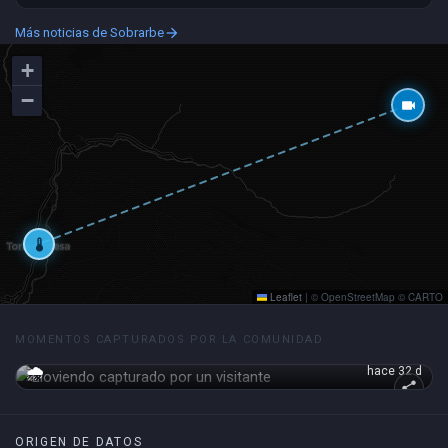
Más noticias de Sobrarbe
arrow_forward
+
−
videocam
thermostat
Leaflet
|
© OpenStreetMap © CARTO
MOMENTOS CAPTURADOS POR LA COMUNIDAD
🌧️
hace 32 d
share
ORIGEN DE DATOS