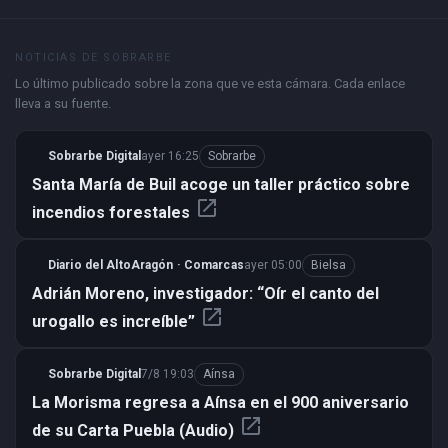
NOTICIAS DE SOBRARBE
Lo último publicado sobre la zona que ve esta cámara. Cada enlace
lleva a su fuente.
Sobrarbe Digital
ayer 16:25
Sobrarbe
Santa María de Buil acoge un taller práctico sobre
open_in_new
incendios forestales
Diario del AltoAragón · Comarcas
ayer 05:00
Bielsa
Adrián Moreno, investigador: “Oír el canto del
open_in_new
urogallo es increíble”
Sobrarbe Digital
7/8 19:03
Aínsa
La Morisma regresa a Aínsa en el 900 aniversario
open_in_new
de su Carta Puebla (Audio)