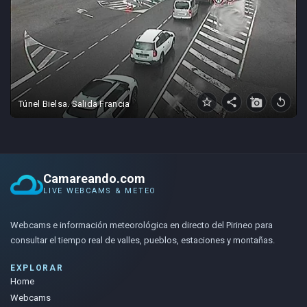
star_border
share
add_a_photo
replay
Túnel Bielsa. Salida Francia
Camareando.com
LIVE WEBCAMS & METEO
Webcams e información meteorológica en directo del Pirineo para
consultar el tiempo real de valles, pueblos, estaciones y montañas.
EXPLORAR
Home
Webcams