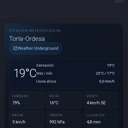
ESTACIÓN METEOROLÓGICA
Torla-Ordesa
Weather Underground
open_in_new
Sensación
19°C
19°C
Máx / mín
23°C / 17°C
Lluvia ahora
0,0 mm/h
HUMEDAD
ROCÍO
VIENTO
79%
16°C
4 km/h SE
RACHA
PRESIÓN
LLUVIA HOY
5 km/h
992 hPa
4,8 mm