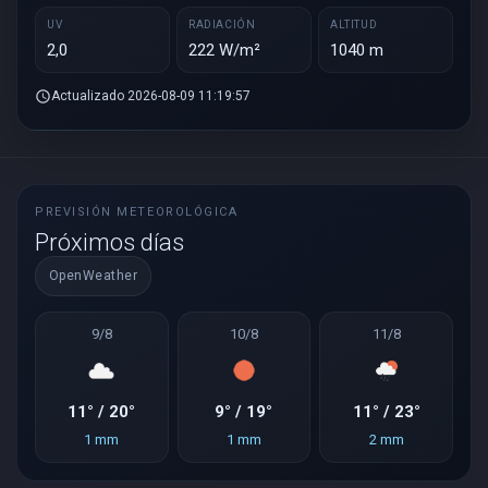
UV
RADIACIÓN
ALTITUD
2,0
222 W/m²
1040 m
schedule
Actualizado 2026-08-09 11:19:57
PREVISIÓN METEOROLÓGICA
Próximos días
OpenWeather
9/8
10/8
11/8
11° / 20°
9° / 19°
11° / 23°
1 mm
1 mm
2 mm