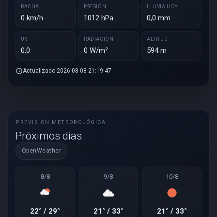
RACHA
PRESIÓN
LLUVIA HOY
0 km/h
1012 hPa
0,0 mm
UV
RADIACIÓN
ALTITUD
0,0
0 W/m²
594 m
schedule
Actualizado 2026-08-08 21:19:47
PREVISIÓN METEOROLÓGICA
Próximos días
OpenWeather
8/8
9/8
10/8
22° / 29°
21° / 33°
21° / 33°