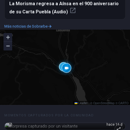
La Morisma regresa a Aínsa en el 900 aniversario
open_in_new
de su Carta Puebla (Audio)
Más noticias de Sobrarbe
arrow_forward
+
−
thermostat
videocam
Leaflet
|
© OpenStreetMap © CARTO
MOMENTOS CAPTURADOS POR LA COMUNIDAD
😲
hace 16 d
share