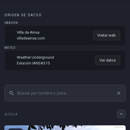
ORIGEN DE DATOS
IMAGEN
Villa de Aínsa
Visitar web
villadeainsa.com
METEO
Weather Underground
Ver datos
Estación IANSAS15
search
close
expand_less
AÍNSA