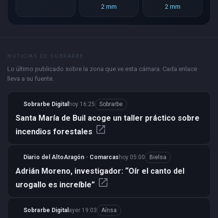
2 mm
2 mm
NOTICIAS DE SOBRARBE
Lo último publicado sobre la zona que ve esta cámara. Cada enlace
lleva a su fuente.
Sobrarbe Digital
hoy 16:25
Sobrarbe
Santa María de Buil acoge un taller práctico sobre
open_in_new
incendios forestales
Diario del AltoAragón · Comarcas
hoy 05:00
Bielsa
Adrián Moreno, investigador: “Oír el canto del
open_in_new
urogallo es increíble”
Sobrarbe Digital
ayer 19:03
Aínsa