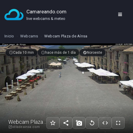
Camareando.com
live webcams & meteo
Inicio
›
Webcams
›
Webcam Plaza de Aínsa
schedule
Cada 10 min
access_time
hace más de 1 día
explore
Noroeste
Webcam Plaza de Aínsa
star_border
share
add_a_photo
replay
code
fullscreen
villadeainsa.com
open_in_new