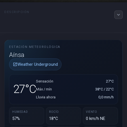
DESCRIPCIÓN
expand_more
ESTACIÓN METEOROLÓGICA
Aínsa
Weather Underground
open_in_new
Sensación
27°C
27°C
Máx / mín
38°C / 22°C
Lluvia ahora
0,0 mm/h
HUMEDAD
ROCÍO
VIENTO
57%
18°C
0 km/h NE