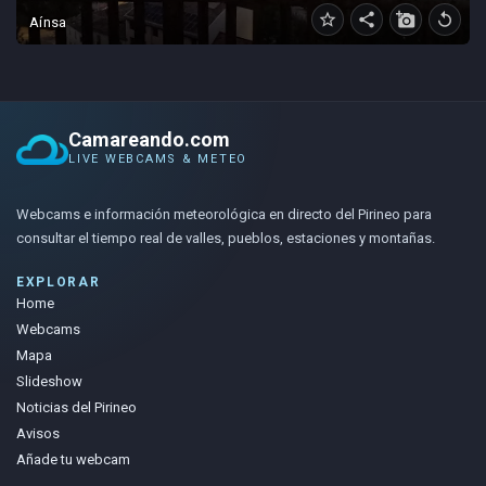
star_border
share
add_a_photo
replay
Aínsa
Camareando.com
LIVE WEBCAMS & METEO
Webcams e información meteorológica en directo del Pirineo para
consultar el tiempo real de valles, pueblos, estaciones y montañas.
EXPLORAR
Home
Webcams
Mapa
Slideshow
Noticias del Pirineo
Avisos
Añade tu webcam