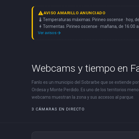
warning
AVISO AMARILLO ANUNCIADO
thermostat
Temperaturas máximas. Pirineo oscense · hoy, de
bolt
Tormentas. Pirineo oscense · mañana, de 16:00 a
Ver avisos
arrow_forward
Webcams y tiempo en F
Fanlo es un municipio del Sobrarbe que se extiende por e
Ordesa y Monte Perdido. Es uno de los territorios men
webcams muestran la zona y sus accesos al parque.
3 CÁMARAS EN DIRECTO