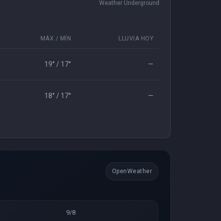
Weather Underground
MÁX / MÍN
LLUVIA HOY
19° / 17°
—
18° / 17°
—
OpenWeather
9/8