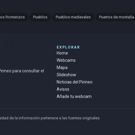
os fronterizos
Pueblos
Pueblos medievales
Puertos de montaña
EXPLORAR
Home
Webcams
Mapa
rineo para consultar el
Slideshow
Noticias del Pirineo
Avisos
Añade tu webcam
ad de la información pertenece a las fuentes originales.