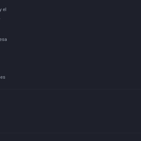
 el
.
desa
 es