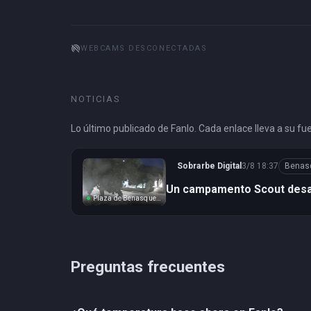
portable_wifi_off
WEBCAMS DESCONECTADAS
NOTICIAS
Lo último publicado de Fanlo. Cada enlace lleva a su f
Sobrarbe Digital
3/8 18:37
Benas
Un campamento Scout desal
Plaza de Benasque ahora
Preguntas frecuentes