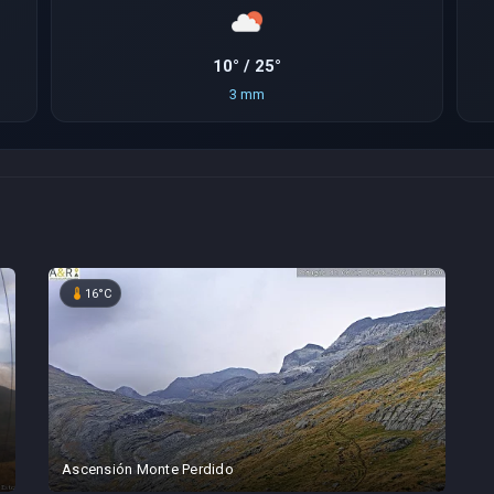
10° / 25°
3 mm
device_thermostat
16°C
Ascensión Monte Perdido