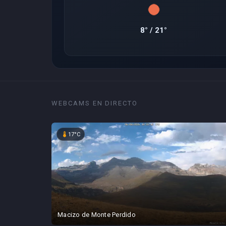
8° / 21°
WEBCAMS EN DIRECTO
device_thermostat
17°C
Macizo de Monte Perdido