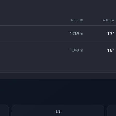
ALTITUD
AHORA
17°
1.269 m
16°
1.040 m
8/8