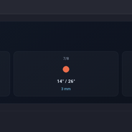
7/8
14° / 26°
3 mm