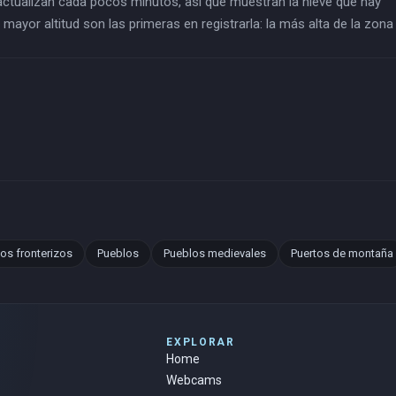
actualizan cada pocos minutos, así que muestran la nieve que hay
mayor altitud son las primeras en registrarla: la más alta de la zona
os fronterizos
Pueblos
Pueblos medievales
Puertos de montaña
EXPLORAR
Home
Webcams