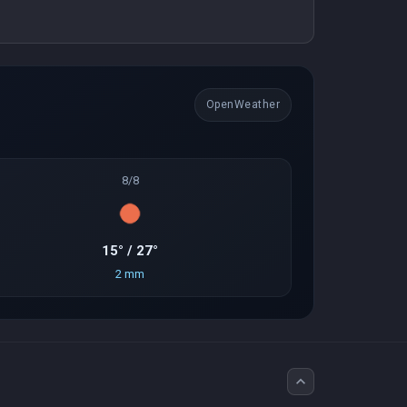
OpenWeather
8/8
15° / 27°
2 mm
expand_less