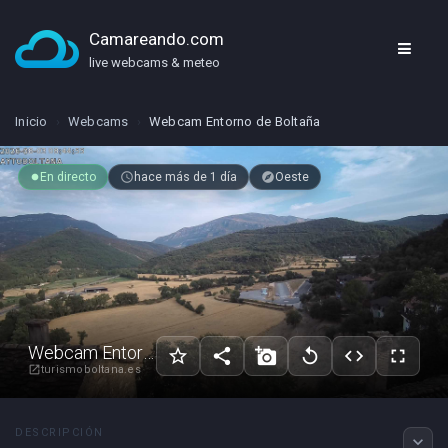
Camareando.com
live webcams & meteo
Inicio
›
Webcams
›
Webcam Entorno de Boltaña
En directo
access_time
hace más de 1 día
explore
Oeste
fiber_manual_record
Webcam Entorno de Boltaña
star_border
share
add_a_photo
replay
code
fullscreen
turismoboltana.es
open_in_new
DESCRIPCIÓN
expand_more