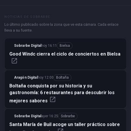
NOTICIAS DE SOBRARBE
Lo último publicado sobre la zona que ve esta cámara. Cada enlace
lleva a su fuente.
Sobrarbe Digital
hoy 16:11
Bielsa
Good Windc cierra el ciclo de conciertos en Bielsa
open_in_new
Aragón Digital
hoy 12:00
Boltaña
Boltaña conquista por su historia y su
gastronomía: 6 restaurantes para descubrir los
open_in_new
mejores sabores
Sobrarbe Digital
ayer 16:25
Sobrarbe
Santa María de Buil acoge un taller práctico sobre