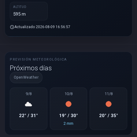
ALTITUD
595 m
schedule
Actualizado 2026-08-09 16:56:57
PREVISIÓN METEOROLÓGICA
Próximos días
OpenWeather
9/8
10/8
11/8
22° / 31°
19° / 30°
20° / 35°
2 mm