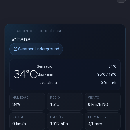
ESTACIÓN METEOROLÓGICA
Boltaña
Weather Underground
open_in_new
Sensación
34°C
34°C
Máx / mín
35°C / 18°C
Lluvia ahora
0,0 mm/h
HUMEDAD
ROCÍO
VIENTO
34%
16°C
0 km/h NO
RACHA
PRESIÓN
LLUVIA HOY
0 km/h
1017 hPa
4,1 mm