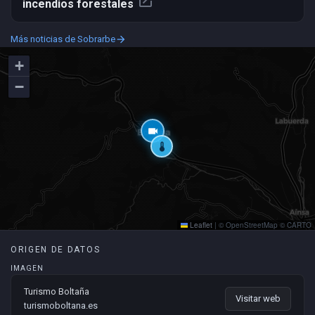
open_in_new
incendios forestales
Más noticias de Sobrarbe
arrow_forward
+
−
videocam
thermostat
Leaflet
|
© OpenStreetMap © CARTO
ORIGEN DE DATOS
IMAGEN
Turismo Boltaña
Visitar web
turismoboltana.es