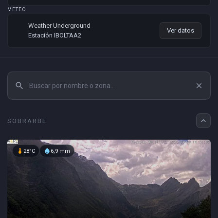
METEO
Weather Underground
Ver datos
Estación IBOLTAA2
search
close
expand_less
SOBRARBE
device_thermostat
water_drop
28°C
6,9 mm