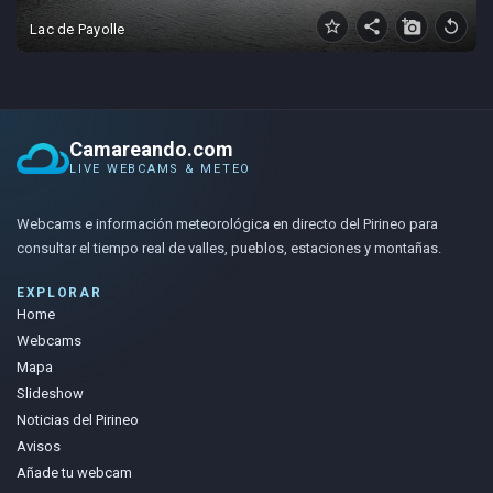
star_border
share
add_a_photo
replay
Lac de Payolle
Camareando.com
LIVE WEBCAMS & METEO
Webcams e información meteorológica en directo del Pirineo para
consultar el tiempo real de valles, pueblos, estaciones y montañas.
EXPLORAR
Home
Webcams
Mapa
Slideshow
Noticias del Pirineo
Avisos
Añade tu webcam