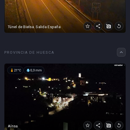
star_border
share
add_a_photo
replay
Túnel de Bielsa. Salida España
expand_less
PROVINCIA DE HUESCA
device_thermostat
water_drop
21°C
0,3 mm
star_border
share
add_a_photo
replay
Aínsa