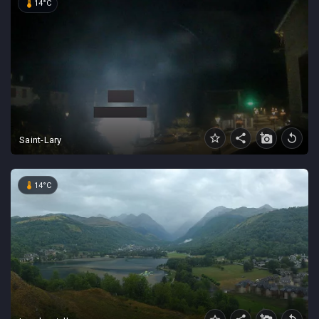
device_thermostat
14°C
star_border
share
add_a_photo
replay
Saint-Lary
device_thermostat
14°C