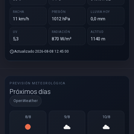
RACHA
PRESIÓN
LLUVIA HOY
11 km/h
1012 hPa
0,0 mm
UV
RADIACIÓN
ALTITUD
5,3
870 W/m²
1140 m
schedule
Actualizado 2026-08-08 12:45:00
PREVISIÓN METEOROLÓGICA
Próximos días
OpenWeather
8/8
9/8
10/8