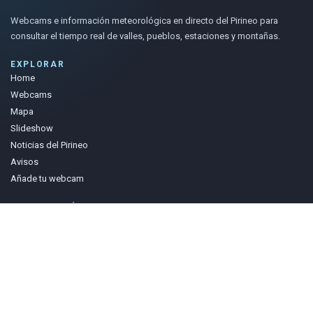
Webcams e información meteorológica en directo del Pirineo para
consultar el tiempo real de valles, pueblos, estaciones y montañas.
EXPLORAR
Home
Webcams
Mapa
Slideshow
Noticias del Pirineo
Avisos
Añade tu webcam
INFORMACIÓN
Te animamos a visitar las webs que alojan y publican estas cámaras.
Gracias a quienes las comparten y las mantienen disponibles.
mail@camareando.com
Camareando agrega webcams y meteo del Pirineo. La propiedad de la