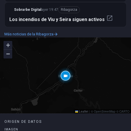
Sobrarbe Digital
ayer 19:47
Ribagorza
open_in_new
Los incendios de Viu y Seira siguen activos
Más noticias de la Ribagorza
arrow_forward
+
−
thermostat
videocam
Leaflet
|
© OpenStreetMap © CARTO
ORIGEN DE DATOS
IMAGEN