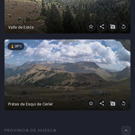
star_border
share
add_a_photo
replay
Valle de Estós
device_thermostat
28°C
star_border
share
add_a_photo
replay
Pistas de Esquí de Cerler
expand_less
PROVINCIA DE HUESCA