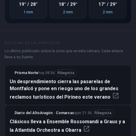
19° / 28°
18° / 29°
17° / 29°
1 mm
2 mm
2 mm
NOTICIAS DE LA RIBAGORZA
Lo último publicado sobre la zona que ve esta cámara. Cada enlace
lleva a su fuente.
Prisma Norte
hoy 08:56
Ribagorza
Un desprendimiento cierra las pasarelas de
Montfalcó y pone en riesgo uno de los grandes
open_in_new
reclamos turísticos del Pirineo este verano
Diario del AltoAragón · Comarcas
ayer 21:36
Ribagorza
Clásicos lleva a Ensemble Rossomandi a Graus y a
open_in_new
la Atlantida Orchestra a Obarra