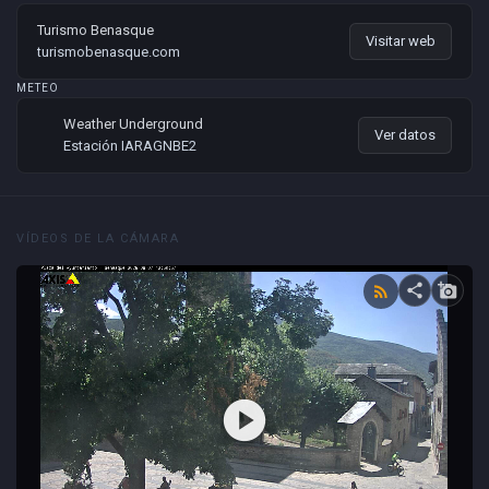
Turismo Benasque
Visitar web
turismobenasque.com
METEO
Weather Underground
Ver datos
Estación IARAGNBE2
VÍDEOS DE LA CÁMARA
share
add_a_photo
rss_feed
play_circle