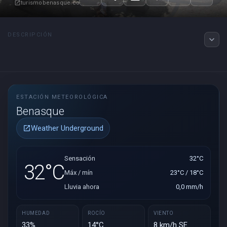
turismobenasque.com
open_in_new
DESCRIPCIÓN
expand_more
ESTACIÓN METEOROLÓGICA
Benasque
Weather Underground
open_in_new
Sensación
32°C
32°C
Máx / mín
23°C / 18°C
Lluvia ahora
0,0 mm/h
HUMEDAD
ROCÍO
VIENTO
33%
14°C
8 km/h SE