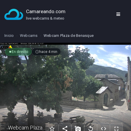
Camareando.com
live webcams & meteo
Inicio
›
Webcams
›
Webcam Plaza de Benasque
En directo
access_time
hace 4 min
fiber_manual_record
Webcam Plaza de Benasque
star_border
share
add_a_photo
replay
code
fullscreen