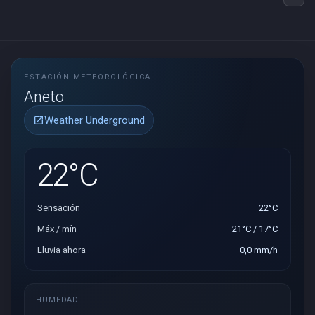
ESTACIÓN METEOROLÓGICA
Aneto
Weather Underground
open_in_new
22°C
Sensación
22°C
Máx / mín
21°C / 17°C
Lluvia ahora
0,0 mm/h
HUMEDAD