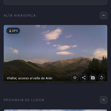
expand_less
ALTA RIBAGORÇA
device_thermostat
23°C
star_border
share
add_a_photo
replay
Vilaller, acceso al valle de Arán
expand_less
PROVINCIA DE LLEIDA