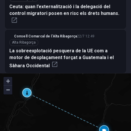
Ceuta: quan l’externalització i la delegació del
control migratori posen en risc els drets humans.
open_in_new
Consell Comarcal de l'Alta Ribagorça
22/7 12:49
Alta Ribagorça
La sobreexplotació pesquera de la UE com a
motor de desplaçament forçat a Guatemala i el
open_in_new
Sàhara Occidental
+
−
thermostat
videocam