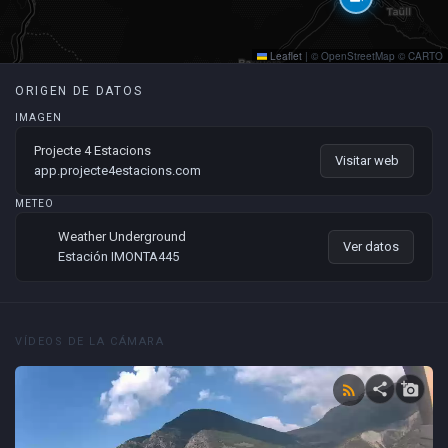
Leaflet
|
© OpenStreetMap © CARTO
ORIGEN DE DATOS
IMAGEN
Projecte 4 Estacions
Visitar web
app.projecte4estacions.com
METEO
Weather Underground
Ver datos
Estación IMONTA445
VÍDEOS DE LA CÁMARA
share
add_a_photo
rss_feed