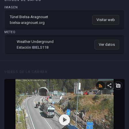
IMAGEN
Túnel Bielsa-Aragnouet
Visitar web
bielsa-aragnouet.org
METEO
Weather Underground
Ver datos
Estación IBIELS118
VÍDEOS DE LA CÁMARA
share
add_a_photo
rss_feed
play_circle