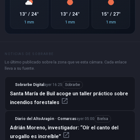
13° / 24°
13° / 24°
15° / 27°
1 mm
1 mm
1 mm
NOTICIAS DE SOBRARBE
Lo último publicado sobre la zona que ve esta cámara. Cada enlace
lleva a su fuente.
Sobrarbe Digital
ayer 16:25
Sobrarbe
Santa María de Buil acoge un taller práctico sobre
open_in_new
incendios forestales
Diario del AltoAragón · Comarcas
ayer 05:00
Bielsa
Adrián Moreno, investigador: “Oír el canto del
open_in_new
urogallo es increíble”