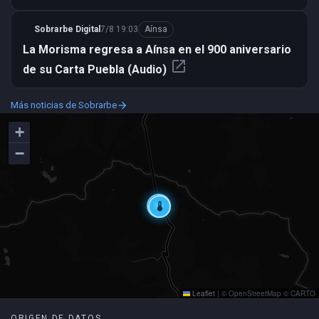
Sobrarbe Digital
7/8 19:03
Aínsa
La Morisma regresa a Aínsa en el 900 aniversario
open_in_new
de su Carta Puebla (Audio)
Más noticias de Sobrarbe
arrow_forward
+
−
videocam
thermostat
Leaflet
|
© OpenStreetMap © CARTO
ORIGEN DE DATOS