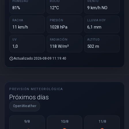
HUMEDAD
ROCÍO
VIENTO
81%
12°C
9 km/h NO
RACHA
PRESIÓN
LLUVIA HOY
11 km/h
1028 hPa
6,1 mm
UV
RADIACIÓN
ALTITUD
1,0
118 W/m²
502 m
schedule
Actualizado 2026-08-09 11:19:40
PREVISIÓN METEOROLÓGICA
Próximos días
OpenWeather
9/8
10/8
11/8