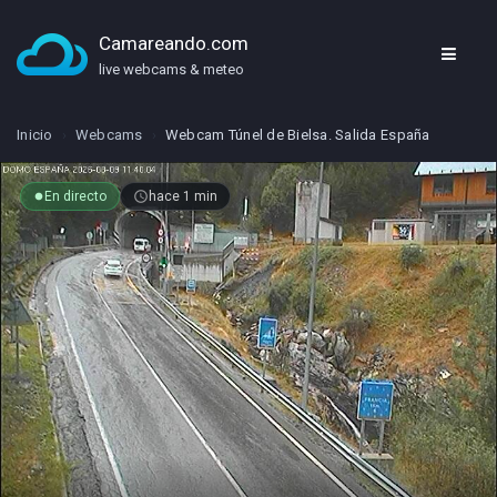
Camareando.com
live webcams & meteo
Inicio
›
Webcams
›
Webcam Túnel de Bielsa. Salida España
En directo
access_time
hace 1 min
fiber_manual_record