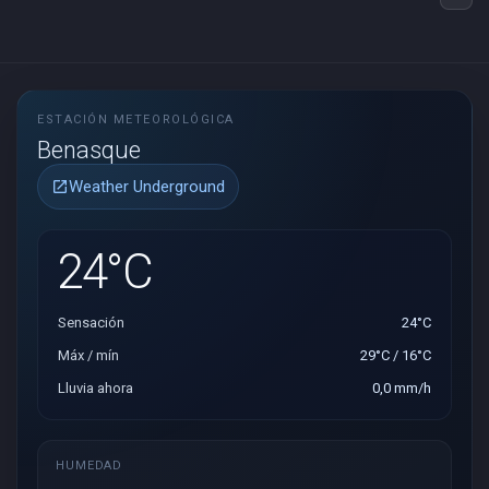
ESTACIÓN METEOROLÓGICA
Benasque
Weather Underground
open_in_new
24°C
Sensación
24°C
Máx / mín
29°C / 16°C
Lluvia ahora
0,0 mm/h
HUMEDAD