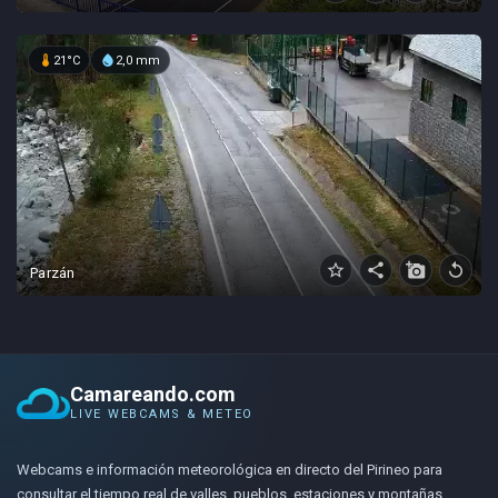
device_thermostat
water_drop
21°C
2,0 mm
star_border
share
add_a_photo
replay
Parzán
Camareando.com
LIVE WEBCAMS & METEO
Webcams e información meteorológica en directo del Pirineo para
consultar el tiempo real de valles, pueblos, estaciones y montañas.