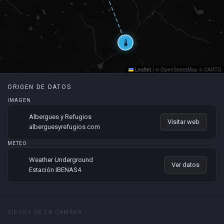
thermostat
Leaflet
|
© OpenStreetMap © CARTO
ORIGEN DE DATOS
IMAGEN
Albergues y Refugios
Visitar web
alberguesyrefugios.com
METEO
Weather Underground
Ver datos
Estación IBENAS4
VÍDEOS DE LA CÁMARA