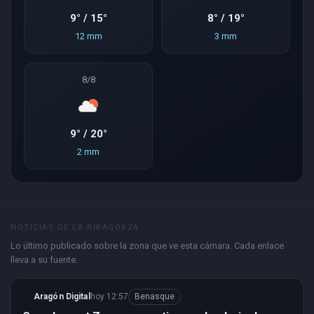
9° / 15°
8° / 19°
12 mm
3 mm
8/8
9° / 20°
2 mm
NOTICIAS DE LA RIBAGORZA
Lo último publicado sobre la zona que ve esta cámara. Cada enlace
lleva a su fuente.
Aragón Digital
hoy 12:57
Benasque