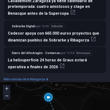
Casademont Zaragoza ya tiene calendario de
pretemporada: cuatro amistosos y stage en
open_in_new
Benasque antes de la Supercopa
Sobrarbe Digital
ayer 16:06
Sobrarbe
Cedesor apoya con 665.000 euros proyectos que
open_in_new
dinamizan pueblos de Sobrarbe y Ribagorza
Diario del AltoAragón · Comarcas
ayer 15:54
Benasque
La helisuperficie 24 horas de Graus estará
open_in_new
operativa a finales de 2026
Más noticias de la Ribagorza
arrow_forward
+
−
videocam