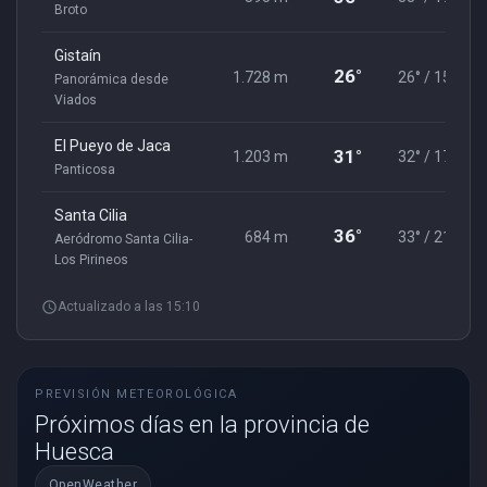
Broto
Gistaín
26°
1.728 m
26° / 15°
Panorámica desde
Viados
El Pueyo de Jaca
31°
1.203 m
32° / 17°
Panticosa
Santa Cilia
36°
684 m
33° / 21°
Aeródromo Santa Cilia-
Los Pirineos
schedule
Actualizado a las 15:10
PREVISIÓN METEOROLÓGICA
Próximos días en la provincia de
Huesca
OpenWeather