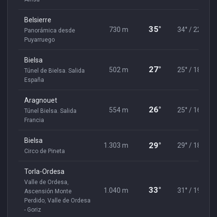
Belsierre
35°
730 m
34° / 22°
Panorámica desde
Puyarruego
Bielsa
27°
502 m
25° / 18°
Túnel de Bielsa. Salida
España
Aragnouet
26°
554 m
25° / 16°
Túnel Bielsa. Salida
Francia
Bielsa
29°
1.303 m
29° / 18°
Circo de Pineta
Torla-Ordesa
Valle de Ordesa
,
33°
1.040 m
31° / 19°
Ascensión Monte
Perdido
,
Valle de Ordesa
- Goriz