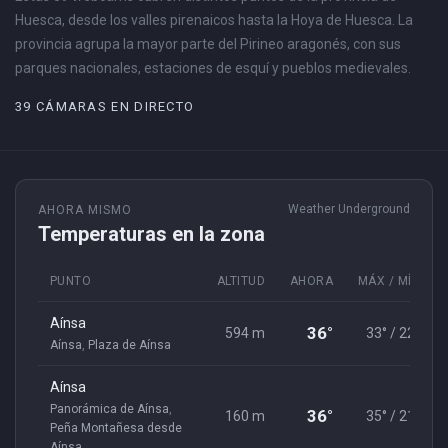
Huesca, desde los valles pirenaicos hasta la Hoya de Huesca. La
provincia agrupa la mayor parte del Pirineo aragonés, con sus
parques nacionales, estaciones de esquí y pueblos medievales.
39 CÁMARAS EN DIRECTO
Weather Underground
AHORA MISMO
Temperaturas en la zona
PUNTO
ALTITUD
AHORA
MÁX / MÍN
Aínsa
36°
594 m
33° / 22°
Aínsa
,
Plaza de Aínsa
Aínsa
Panorámica de Aínsa
,
36°
160 m
35° / 21°
Peña Montañesa desde
Aínsa