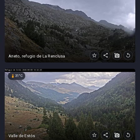
star_border
share
add_a_photo
replay
Aneto, refugio de La Renclusa
device_thermostat
31°C
star_border
share
add_a_photo
replay
Valle de Estós