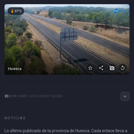
device_thermostat
37°C
star_border
share
add_a_photo
replay
Huesca
expand_more
portable_wifi_off
WEBCAMS DESCONECTADAS
NOTICIAS
Lo último publicado de la provincia de Huesca. Cada enlace lleva a