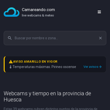
Camareando.com
live webcams & meteo
search
close
warning
AVISO AMARILLO EN VIGOR
thermostat
Temperaturas máximas. Pirineo oscense
Ver avisos
arrow_forward
Webcams y tiempo en la provincia de
Huesca
Estas 39 webcams cubren distintos puntos de la provincia de