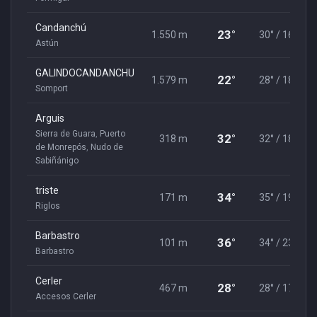
Candanchú
23°
1.550 m
30° / 16°
Astún
GALINDOCANDANCHU
22°
1.579 m
28° / 18°
Somport
Arguis
Sierra de Guara
,
Puerto
32°
318 m
32° / 18°
de Monrepós
,
Nudo de
Sabiñánigo
triste
34°
171 m
35° / 19°
Riglos
Barbastro
36°
101 m
34° / 23°
Barbastro
Cerler
28°
467 m
28° / 17°
Accesos Cerler