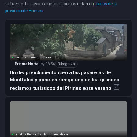
su fuente. Los avisos meteorológicos están en
avisos de la
provincia de Huesca
.
Plaza de Benasque ahora
Prisma Norte
hoy 08:56
Ribagorza
Un desprendimiento cierra las pasarelas de
Montfalcó y pone en riesgo uno de los grandes
open_in_new
reclamos turísticos del Pirineo este verano
Túnel de Bielsa. Salida España ahora