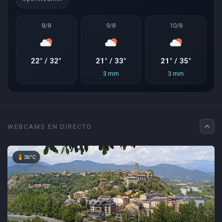
8/8
9/8
10/8
22° / 32°
21° / 33°
21° / 35°
3 mm
3 mm
expand_less
WEBCAMS EN DIRECTO
device_thermostat
36°C