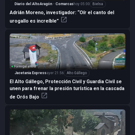
Diario del AltoAragón · Comarcas
hoy 05:00
Bielsa
Adrián Moreno, investigador: “Oír el canto del
open_in_new
urogallo es increíble”
Formigal ahora
Jacetania Express
ayer 21:56
Alto Gállego
El Alto Gállego, Protección Civil y Guardia Civil se
unen para frenar la presión turística en la cascada
open_in_new
de Orós Bajo