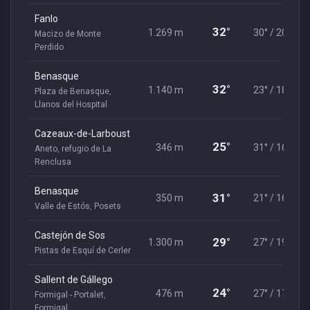
Fanlo
32°
1.269 m
30° / 20°
Macizo de Monte
Perdido
Benasque
32°
1.140 m
23° / 18°
Plaza de Benasque
,
Llanos del Hospital
Cazeaux-de-Larboust
25°
346 m
31° / 16°
Aneto, refugio de La
Renclusa
Benasque
31°
350 m
21° / 16°
Valle de Estós
,
Posets
Castejón de Sos
29°
1.300 m
27° / 19°
Pistas de Esquí de Cerler
Sallent de Gállego
24°
476 m
27° / 17°
Formigal - Portalet
,
Formigal