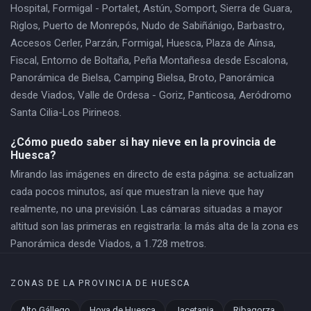
Hospital, Formigal - Portalet, Astún, Somport, Sierra de Guara,
Riglos, Puerto de Monrepós, Nudo de Sabiñánigo, Barbastro,
Accesos Cerler, Parzán, Formigal, Huesca, Plaza de Aínsa,
Fiscal, Entorno de Boltaña, Peña Montañesa desde Escalona,
Panorámica de Bielsa, Camping Bielsa, Broto, Panorámica
desde Viados, Valle de Ordesa - Goriz, Panticosa, Aeródromo
Santa Cilia-Los Pirineos.
¿Cómo puedo saber si hay nieve en la provincia de
Huesca?
Mirando las imágenes en directo de esta página: se actualizan
cada pocos minutos, así que muestran la nieve que hay
realmente, no una previsión. Las cámaras situadas a mayor
altitud son las primeras en registrarla: la más alta de la zona es
Panorámica desde Viados, a 1.728 metros.
ZONAS DE LA PROVINCIA DE HUESCA
Alto Gállego
Hoya de Huesca
Jacetania
Ribagorza