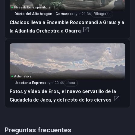
Plaza de Benasque ahora
Diario del AltoAragón · Comarcas
ayer 21:36
Ribagorza
Clásicos lleva a Ensemble Rossomandi a Graus y a
open_in_new
la Atlantida Orchestra a Obarra
Astún ahora
Jacetania Express
ayer 20:46
Jaca
Fotos y vídeo de Eros, el nuevo cervatillo de la
open_in_new
Ciudadela de Jaca, y del resto de los ciervos
Preguntas frecuentes