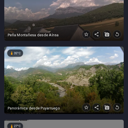
star_border
share
add_a_photo
replay
Peña Montañesa desde Aínsa
device_thermostat
35°C
star_border
share
add_a_photo
replay
Panorámica desde Puyarruego
device_thermostat
27°C