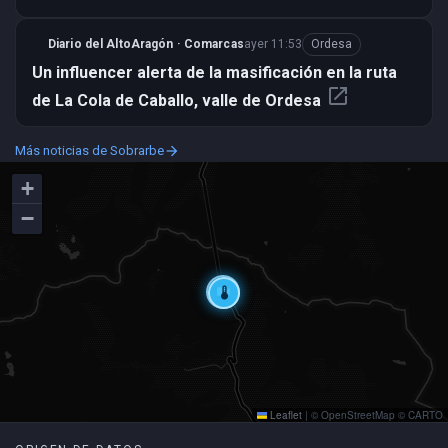
Diario del AltoAragón · Comarcas
ayer 11:53
Ordesa
Un influencer alerta de la masificación en la ruta
open_in_new
de La Cola de Caballo, valle de Ordesa
Más noticias de Sobrarbe
arrow_forward
+
−
videocam
thermostat
Leaflet
|
© OpenStreetMap © CARTO