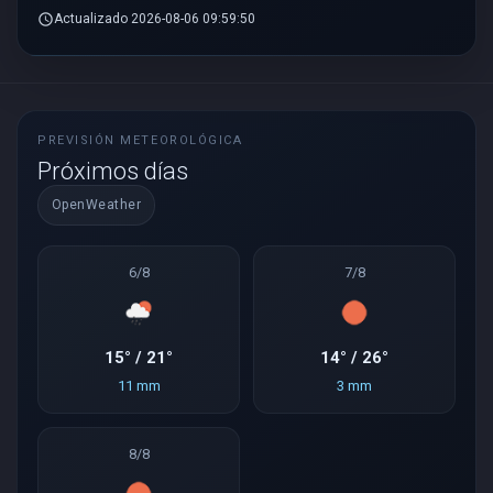
schedule
Actualizado 2026-08-06 09:59:50
PREVISIÓN METEOROLÓGICA
Próximos días
OpenWeather
6/8
7/8
15° / 21°
14° / 26°
11 mm
3 mm
8/8