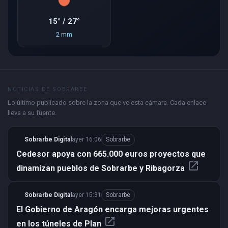
15° / 27°
2 mm
NOTICIAS DE SOBRARBE
Lo último publicado sobre la zona que ve esta cámara. Cada enlace
lleva a su fuente.
Sobrarbe Digital
ayer 16:06
Sobrarbe
Cedesor apoya con 665.000 euros proyectos que
open_in_new
dinamizan pueblos de Sobrarbe y Ribagorza
Sobrarbe Digital
ayer 15:31
Sobrarbe
El Gobierno de Aragón encarga mejoras urgentes
open_in_new
en los túneles de Plan