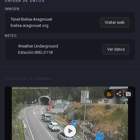
ORIGEN DE DATOS
IMAGEN
Túnel Bielsa-Aragnouet
Visitar web
bielsa-aragnouet.org
METEO
Weather Underground
Ver datos
Estación IBIELS118
VÍDEOS DE LA CÁMARA
share
add_a_photo
rss_feed
play_circle