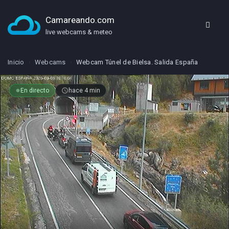
Camareando.com
live webcams & meteo
Inicio
›
Webcams
›
Webcam Túnel de Bielsa. Salida España
En directo
access_time
hace 4 min
fiber_manual_record