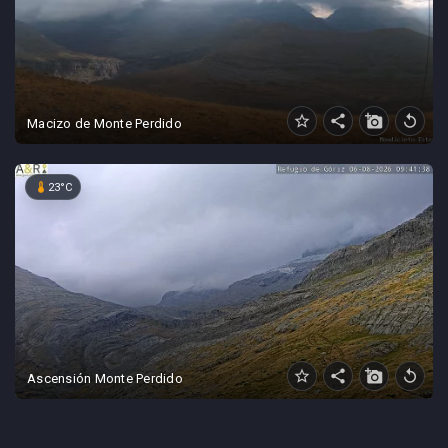
star_border
share
add_a_photo
replay
Macizo de Monte Perdido
device_thermostat
23°C
star_border
share
add_a_photo
replay
Ascensión Monte Perdido