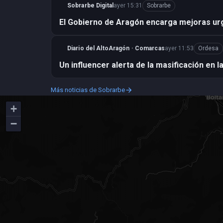
Sobrarbe Digital
ayer 15:31
Sobrarbe
El Gobierno de Aragón encarga mejoras urg
Diario del AltoAragón · Comarcas
ayer 11:53
Ordesa
Un influencer alerta de la masificación en l
Más noticias de Sobrarbe
arrow_forward
+
−