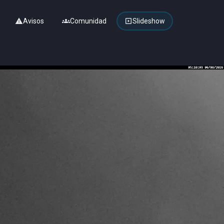
warning
Avisos
groups
Comunidad
slideshow
Slideshow