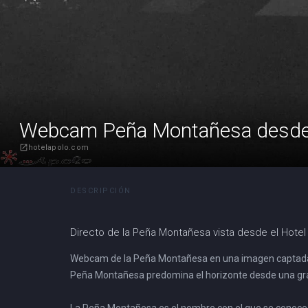
Webcam Peña Montañesa desde
hotelapolo.com
open_in_new
DESCRIPCIÓN
Directo de la Peña Montañesa vista desde el Hotel
Webcam de la Peña Montañesa en una imagen captada en
Peña Montañesa predomina el horizonte desde una gran 