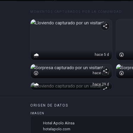
MOMENTOS CAPTURADOS POR LA COMUNIDAD
share
🌧️
😲
hace 5 d
play_circle
share
😲
😲
hace 20 d
🌧️
hace 29 d
share
ORIGEN DE DATOS
IMAGEN
Hotel Apolo Aínsa
hotelapolo.com