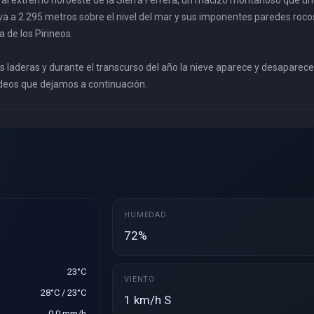
al extremo noroeste de la Sierra Ferrera, un macizo montañoso que un
eleva a 2.295 metros sobre el nivel del mar y sus imponentes paredes roc
de los Pirineos.
 laderas y durante el transcurso del año la nieve aparece y desaparec
ídeos que dejamos a continuación.
HUMEDAD
72%
23°C
VIENTO
28°C / 23°C
1 km/h S
0,0 mm/h