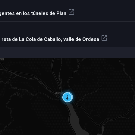
open_in_new
entes en los túneles de Plan
open_in_new
a ruta de La Cola de Caballo, valle de Ordesa
videocam
thermostat