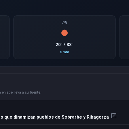
7/8
20° / 33°
6 mm
enlace lleva a su fuente.
open_in_new
s que dinamizan pueblos de Sobrarbe y Ribagorza