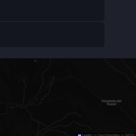
Leaflet
|
© OpenStreetMap © CARTO