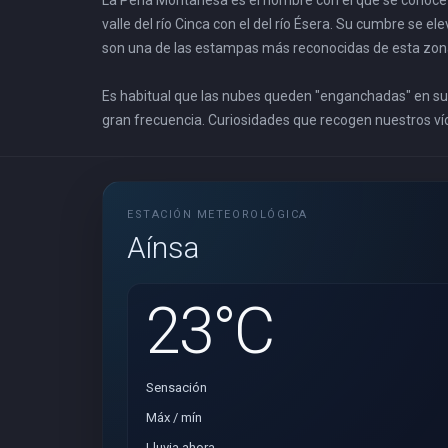
La Peña Montañesa es el nombre con el que se conoce 
valle del río Cinca con el del río Ésera. Su cumbre se 
son una de las estampas más reconocidas de esta zona 
Es habitual que las nubes queden "enganchadas" en sus
gran frecuencia. Curiosidades que recogen nuestros v
ESTACIÓN METEOROLÓGICA
Aínsa
23°C
Sensación
Máx / mín
Lluvia ahora