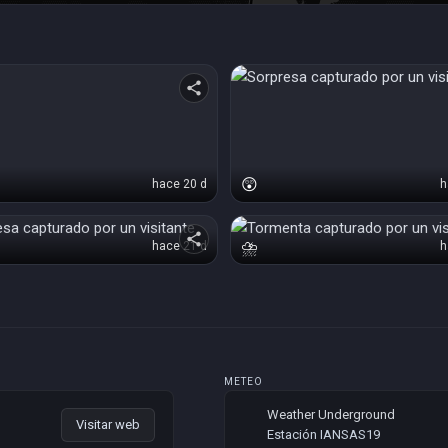
share
😲
hace 20 d
h
share
⛈️
hace 21 d
h
METEO
Weather Underground
Visitar web
Estación IANSAS19