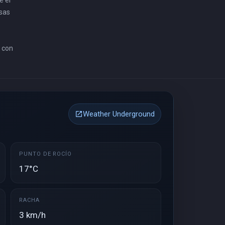
e el
osas
e con
Weather Underground
open_in_new
PUNTO DE ROCÍO
17°C
RACHA
3 km/h