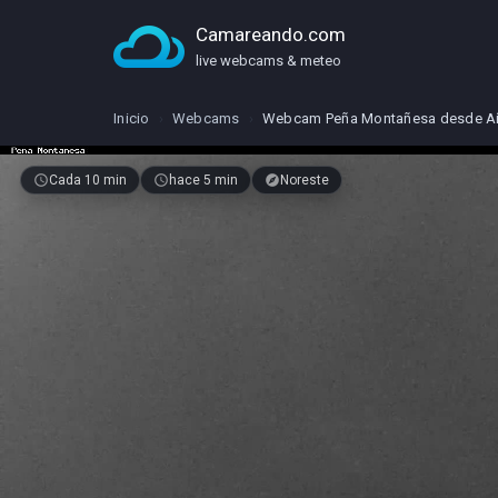
Camareando.com
live webcams & meteo
Inicio
›
Webcams
›
Webcam Peña Montañesa desde A
schedule
Cada 10 min
access_time
hace 5 min
explore
Noreste