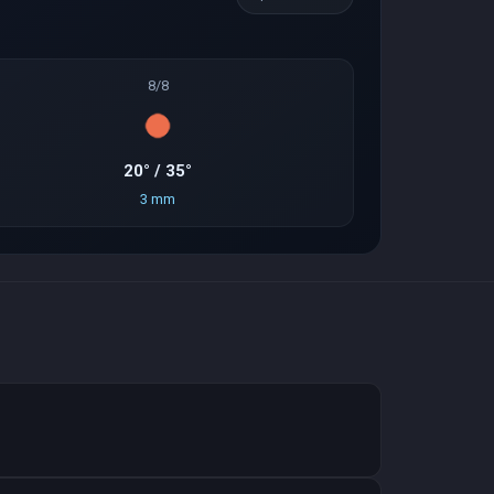
8/8
20° / 35°
3 mm