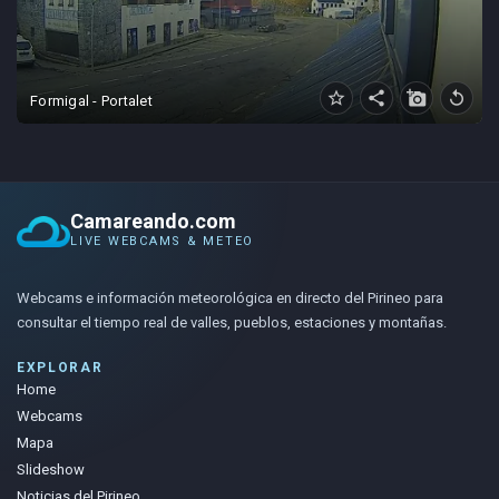
star_border
share
add_a_photo
replay
Formigal - Portalet
Camareando.com
LIVE WEBCAMS & METEO
Webcams e información meteorológica en directo del Pirineo para
consultar el tiempo real de valles, pueblos, estaciones y montañas.
EXPLORAR
Home
Webcams
Mapa
Slideshow
Noticias del Pirineo