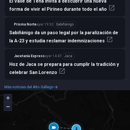
El Valle de Tena invita a descubrir una nueva
open_in_new
forma de vivir el Pirineo durante todo el año
Prisma Norte
ayer 19:52
Sabiñánigo
Sabiñánigo da un paso legal por la paralización de
open_in_new
la A-23 y estudia reclamar indemnizaciones
Jacetania Express
ayer 14:47
Jaca
Hoz de Jaca se prepara para cumplir la tradición y
open_in_new
celebrar San Lorenzo
Más noticias del Alto Gállego
arrow_forward
+
−
videocam
thermostat