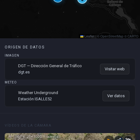
Leaflet
|
© OpenStreetMap © CARTO
ORIGEN DE DATOS
IMAGEN
DGT — Dirección General de Tráfico
Visitar web
dgt.es
METEO
Weather Underground
Ver datos
Estación ISALLE52
VÍDEOS DE LA CÁMARA