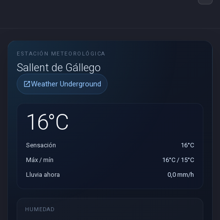
ESTACIÓN METEOROLÓGICA
Sallent de Gállego
Weather Underground
open_in_new
16°C
Sensación
16°C
Máx / mín
16°C / 15°C
Lluvia ahora
0,0 mm/h
HUMEDAD